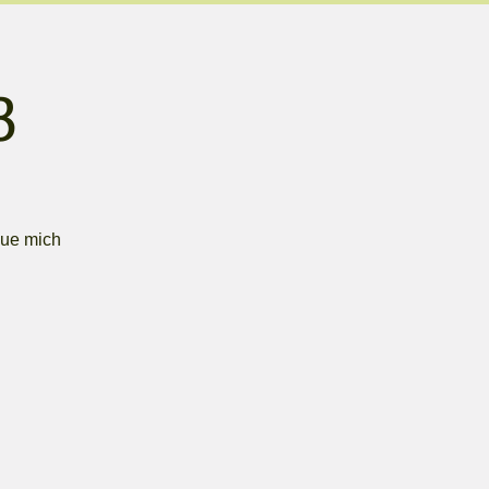
3
eue mich